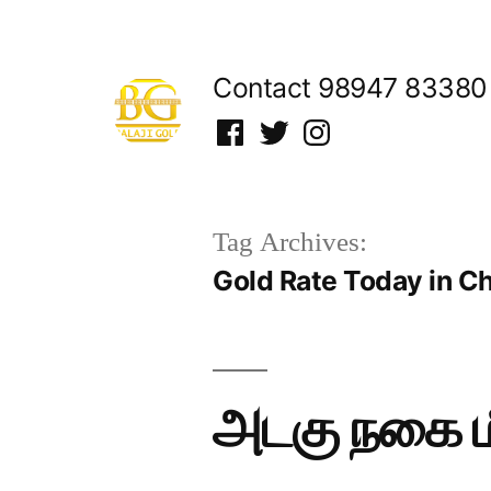
Skip
to
Contact 98947 83380
content
Facebook
Twitter
Instagram
Tag Archives:
Gold Rate Today in C
அடகு நகை ம