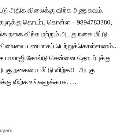
டு அதிக விலைக்கு விற்க அணுகவும்.
ங்களுக்கு தொடர்பு கொள்ள – 9894783380,
க நகை விற்க மற்றும் அடகு நகை மீட்டு
் விலையை பணமாகப் பெற்றுக்கொள்ளலாம்..
 பாலாஜி கோல்டு சென்னை தொடர்புக்கு
 அடகு நகையை மீட்டு விற்க!! அடகு
்கு விற்க உங்களுக்காக. …
uyers