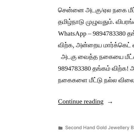
சென்னை அடகு/ஏல நகை மீட்
தமிழ்நாடு முழுவதும். விபர
WhatsApp – 9894783380 தங்
விற்க, அன்றைய மார்க்கெட
அடகு வைத்த நகையை மீட்க
9894783380 தங்கம் விற்க!
நகைகளை மீட்டு நல்ல விலைக
“அடகு
Continue reading
நகை
மீட்டு
Posted
Second Hand Gold Jewellery B